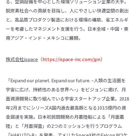
る、空調設備を中心とした環境ソリューション企業の大手。
脱炭素社会への貢献を目指し、人にやさしい快適空間の創出
と、高品質プロダクツ製造における環境の構築、省エネルギ
ーを考慮したマネジメント支援を行う。日本全域・中国・東
南アジア・インド・メキシコに展開。
株式会社ispace
（
https://ispace-inc.com/jpn
）
「Expand our planet. Expand our future. ~人類の生活圏を
宇宙に広げ、持続性のある世界へ~」をビジョンに掲げ、月
面資源開発に取り組んでいる宇宙スタートアップ企業。2018
年2月までにシリーズA国内過去最高額となる103.5億円の資
金調達を実施。日本初民間開発の月着陸船による「月面着
陸」と「月面探査」の2つのミッションを行うプログラム
「HAKUTO-R」を発表。アメリカSpaceX社のFalcon 9ロケ