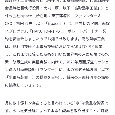
高砂熱学工業株式会社（所在地：東京都新宿区、代表取締役
会長兼社長執行役員：大内 厚、以下「高砂熱学工業」）と
株式会社ispace（所在地：東京都港区、ファウンダー＆
CEO：袴田 武史、以下「ispace」）は、世界初の民間月面探
査プログラム「HAKUTO-R」のコーポレートパートナー契
約を締結致しましたのでお知らせ致します。高砂熱学工業
は、熱利用技術と水電解技術においてHAKUTO-Rと協業
し、これまでに培った技術を用いた世界初の月面環境での水
素／酸素生成の実証実験に向けて、2023年月面探査ミッショ
ン時の月面着陸船（ランダー）に、水の電気分解装置（以下
「水電解装置」）の搭載を目指し、将来の月面経済圏の構築
に挑戦していきます。
月に数十億トン存在すると言われている“水”は貴重な資源で
す。水は電気分解によって水素と酸素を取り出すことが可能