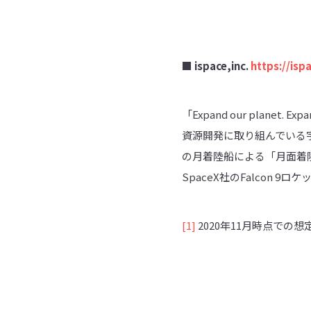
■
ispace,inc.
https://isp
「Expand our plane
資源開発に取り組んでいる宇
の月着陸船による「月面着陸
SpaceX社のFalcon 9ロケ
[1]
2020年11月時点での想