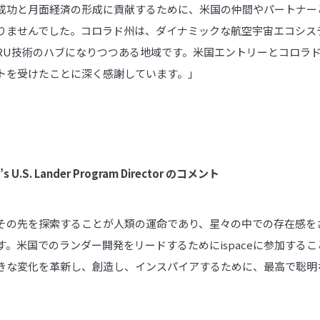
成功と月面経済の形成に貢献するために、米国の仲間やパートナー
りませんでした。コロラド州は、ダイナミックな航空宇宙エコシス
SRU技術のハブになりつつある地域です。米国エントリーとコロラ
トを受けたことに深く感謝しています。」
e’s U.S. Lander Program Director
のコメント
その先を探索することが人類の運命であり、星々の中での存在感を
。米国でのランダー開発をリードするためにispaceに参加する
きな変化を革新し、創造し、インスパイアするために、最高で聡明