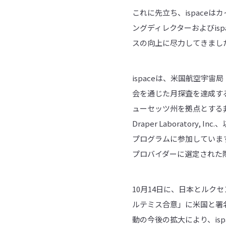
これに先立ち、ispaceは
ングディレクターおよびis
スの向上に尽力してきまし
ispaceは、米国航空宇
会を通じた月探査を達成する
ューセッツ州を拠点とする非営
Draper Laborator
プログラムに参加しています
プロバイダーに選定された際
10月14日に、日本とル
ルテミス合意」に米国と署
動の今後の拡大により、is