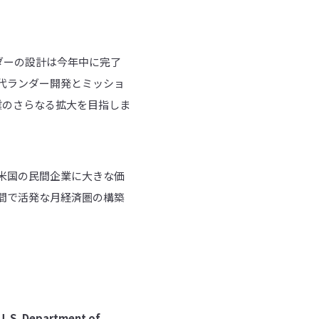
ンダーの設計は今年中に完了
代ランダー開発とミッショ
業のさらなる拡大を目指しま
つ米国の民間企業に大きな価
年間で活発な月経済圏の構築
U. S. Department of