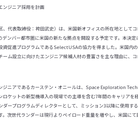
エンジニア採用を計画
都港区、代表取締役：袴田武史）は、米国新オフィスの所在地として
デンバー都市圏に米国の新たな拠点を開設する予定です。本決定にあ
資促進プログラムであるSelectUSAの協力を得ました。米国内
開発チーム設立に向けたエンジニア候補人材の豊富さを主な理由に、
であるカーステン・オニールは、Space Exploration Techno
ロケットの新型機導入の現場での主導を含む7年間のキャリアを経た
国ランダープログラムディレクターとして、ミッション3以降に使用する予
す。次世代ランダーは現行よりペイロード重量を増やし、米国にて