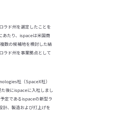
コロラド州を選定したことを
たり、ispaceは米国商
の複数の候補地を検討した結
コロラド州を事業拠点として
logies社（SpaceX社）
後にispaceに入社しまし
定であるispaceの新型ラ
設計、製造および打上げを