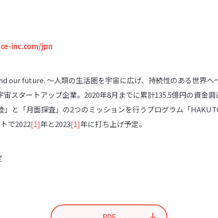
ace-inc.com/jpn
t. Expand our future. 〜人類の生活圏を宇宙に広げ、持続性の
宙スタートアップ企業。2020年8月までに累計135.5億円の資金
」と「月面探査」の2つのミッションを行うプログラム「HAKUT
ットで2022
[1]
年と2023
[1]
年に打ち上げ予定。
定
PDF