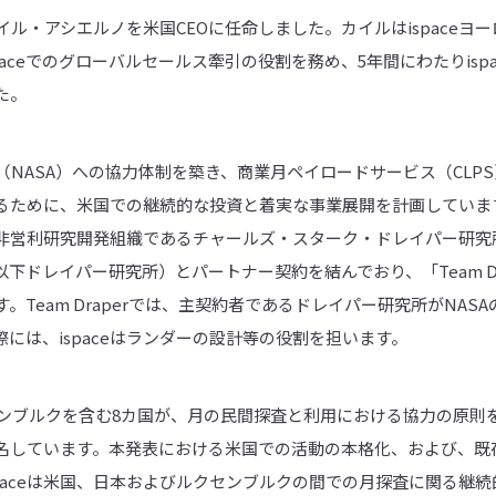
カイル・アシエルノを米国CEOに任命しました。カイルはispace
paceでのグローバルセールス牽引の役割を務め、5年間にわたりisp
た。
宙局（NASA）への協力体制を築き、商業月ペイロードサービス（CL
ために、米国での継続的な投資と着実な事業展開を計画しています。
利研究開発組織であるチャールズ・スターク・ドレイパー研究所（The C
y, Inc.、以下ドレイパー研究所）とパートナー契約を結んでおり、「Team 
。Team Draperでは、主契約者であるドレイパー研究所がNAS
には、ispaceはランダーの設計等の役割を担います。
クセンブルクを含む8カ国が、月の民間探査と利用における協力の原則
名しています。本発表における米国での活動の本格化、および、既
paceは米国、日本およびルクセンブルクの間での月探査に関る継