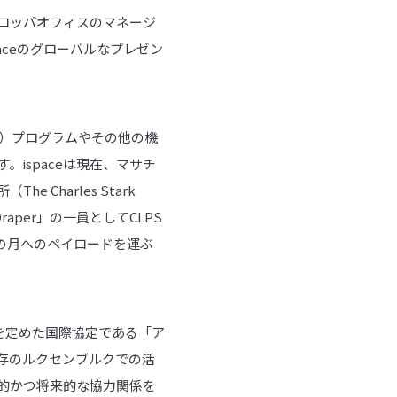
ヨーロッパオフィスのマネージ
aceのグローバルなプレゼン
PS）プログラムやその他の機
ispaceは現在、マサチ
harles Stark
Draper」の一員としてCLPS
Aの月へのペイロードを運ぶ
を定めた国際協定である「ア
存のルクセンブルクでの活
続的かつ将来的な協力関係を