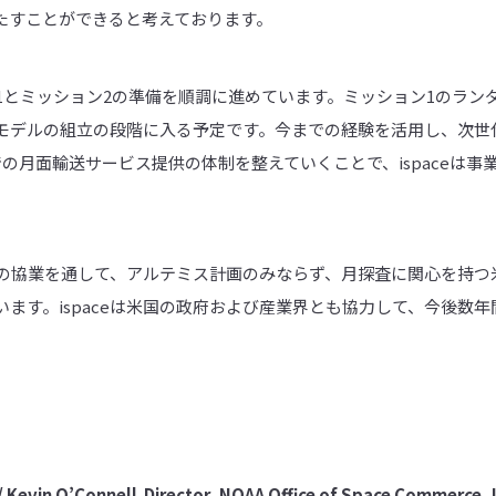
たすことができると考えております。
ョン1とミッション2の準備を順調に進めています。ミッション1のラ
モデルの組立の段階に入る予定です。今までの経験を活用し、次世
の月面輸送サービス提供の体制を整えていくことで、ispaceは事
業との協業を通して、アルテミス計画のみならず、月探査に関心を持
ます。ispaceは米国の政府および産業界とも協力して、今後数
/
Kevin O’Connell Director, NOAA Office of Space Commerce, 