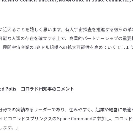
米国に迎えることを嬉しく思います。有人宇宙探査を推進する彼らの
可能な人類の存在を確立する上で、商業的パートナーシップの重要
業は、民間宇宙産業の1兆ドル規模への拡大可能性を高めていくでしょ
ed Polis
コロラド州知事のコメント
野での実績あるリーダーであり、住みやすく、起業や経営に最適な場
ortとコロラドスプリングスのSpace Commandに参加し、コロ
します。」