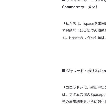
Commerce
のコメント
「私たちは、ispaceを
て最終的には火星での持続
す。ispaceのような企
■
ジャレッド・ポリス/
Jar
「コロラド州は、航空宇宙分
は、アダムス郡のSpacep
発の雇用創出をさらに強化