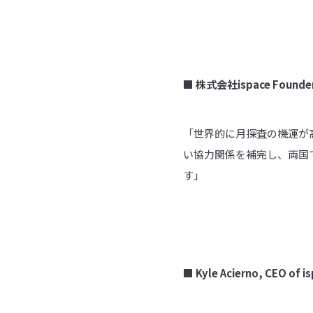
■
株式会社
ispace Founde
「世界的に月探査の機運が
い協力関係を補完し、両国
す」
■ Kyle Acierno, CEO of i