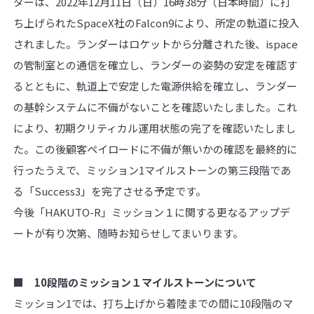
ダーは、2022年12月11日（日）16時38分（日本時間）に打
ち上げられたSpaceX社のFalcon9により、所定の軌道に投入
されました。ランダーはロケットから分離された後、ispace
の管制室との通信を確立し、ランダーの姿勢の安定を確認す
るとともに、軌道上で安定した電源供給を確立し、ランダー
の基幹システムに不備がないことを確認いたしました。これ
により、初期クリティカル運用状態の完了を確認いたしまし
た。この後顧客ペイロードに不備が無いかの確認を最終的に
行ったうえで、ミッション1マイルストーンの第三段階であ
る「Success3」を完了させる予定です。
今後「HAKUTO-R」ミッション１に関する更なるアップデ
ートが有り次第、随時お知らせしてまいります。
■ 10段階のミッション１マイルストーンについて
ミッション1では、打ち上げから着陸までの間に10段階のマ