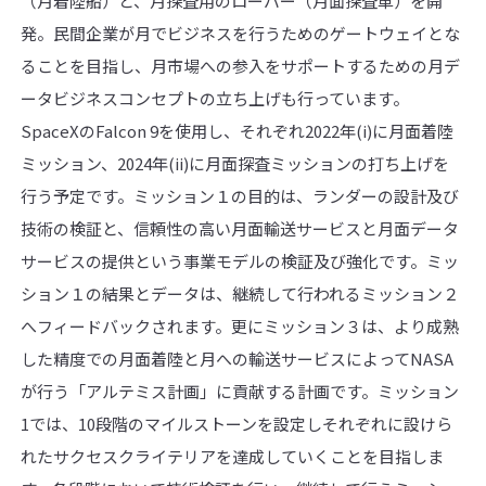
（月着陸船）と、月探査用のローバー（月面探査車）を開
発。民間企業が月でビジネスを行うためのゲートウェイとな
ることを目指し、月市場への参入をサポートするための月デ
ータビジネスコンセプトの立ち上げも行っています。
SpaceXのFalcon 9を使用し、それぞれ2022年(i)に月面着陸
ミッション、2024年(ii)に月面探査ミッションの打ち上げを
行う予定です。ミッション１の目的は、ランダーの設計及び
技術の検証と、信頼性の高い月面輸送サービスと月面データ
サービスの提供という事業モデルの検証及び強化です。ミッ
ション１の結果とデータは、継続して行われるミッション２
へフィードバックされます。更にミッション３は、より成熟
した精度での月面着陸と月への輸送サービスによってNASA
が行う「アルテミス計画」に貢献する計画です。ミッション
1では、10段階のマイルストーンを設定しそれぞれに設けら
れたサクセスクライテリアを達成していくことを目指しま