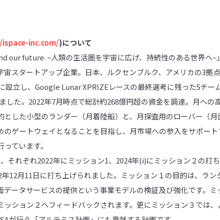
//ispace-inc.com/
)について
t. Expand our future. ~人類の生活圏を宇宙に広げ、持続性のあ
宇宙スタートアップ企業。日本、ルクセンブルク、アメリカの3拠点
設立し、Google Lunar XPRIZEレースの最終選考に残った5
いました。2022年7月時点で総計約268億円超の資金を調達。月へ
的とした小型のランダー（月着陸船）と、月探査用のローバー（月
めのゲートウェイとなることを目指し、月市場への参入をサポート
行っています。
を使用し、それぞれ2022年にミッション1、2024年(i)にミッション２
22年12月11日に打ち上げられました。ミッション１の目的は、ラ
面データサービスの提供という事業モデルの検証及び強化です。ミ
ミッション２へフィードバックされます。更にミッション３では、
ASAが行う「アルテミス計画」にも貢献する計画です。