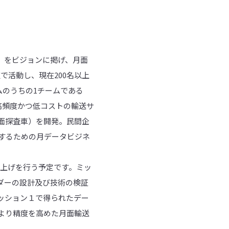
る世界へ~」をビジョンに掲げ、月面
で活動し、現在200名以上
チームのうちの1チームである
の高頻度かつ低コストの輸送サ
面探査車）を開発。民間企
するための月データビジネ
の打ち上げを行う予定です。ミッ
ンダーの設計及び技術の検証
ッション１で得られたデー
より精度を高めた月面輸送