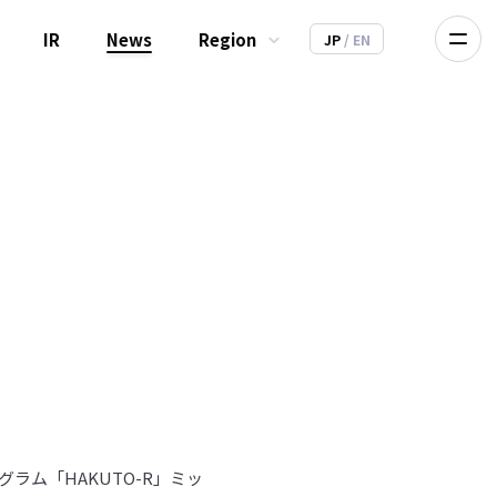
IR
News
Region
JP
/ EN
グラム「HAKUTO-R」ミッ