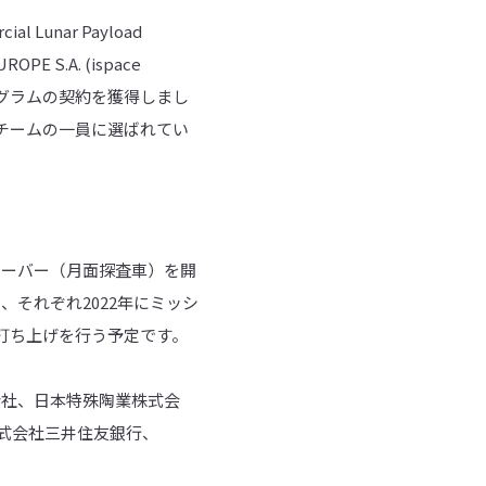
l Lunar Payload
 S.A. (ispace
プログラムの契約を獲得しまし
科学チームの一員に選ばれてい
とローバー（月面探査車）を開
し、それぞれ2022年にミッシ
の打ち上げを行う予定です。
会社、日本特殊陶業株式会
式会社三井住友銀行、