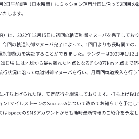
年1月2日午前0時（日本時間）にミッション運用計画に沿って2回目
いたします。
陸船）は、2022年12月15日に初回の軌道制御マヌーバを完了して
。今回の軌道制御マヌーバ完了によって、1回目よりも長時間での
制御能力を実証することができました。ランダーは2023年1月2日
20日頃 には地球から最も離れた地点となる約140万km 地点まで
航行状況に沿って軌道制御マヌーバを行い、月周回軌道投入を行う
11日に打ち上げられた後、安定航行を継続しております。打ち上げ後
ン1マイルストーンのSuccess5について改めてお知らせを予定
はispaceのSNSアカウントからも随時最新情報のご紹介を予定