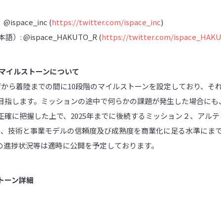
ispace_inc (
https://twitter.com/ispace_inc
)
本語）: @ispace_HAKUTO_R (
https://twitter.com/ispace_HAK
１マイルストーンについて
げから着陸までの間に10段階のマイルストーンを設定しており、そ
目指します。ミッションの途中で何らかの課題が発生した場合にも
正確に把握した上で、2025年までに後続するミッション２、アル
し、技術と事業モデルの信頼度及び成熟度を商業化に足る水準にま
の進捗状況等は適時に公開を予定しております。
トーン詳細