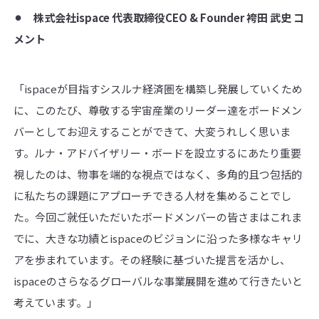
⚫︎ 株式会社
ispace
代表取締役
CEO & Founder
袴田 武史 コ
メント
「ispaceが目指すシスルナ経済圏を構築し発展していくため
に、このたび、尊敬する宇宙産業のリーダー達をボードメン
バーとしてお迎えすることができて、大変うれしく思いま
す。ルナ・アドバイザリー・ボードを設立するにあたり重要
視したのは、物事を端的な視点ではなく、多角的且つ包括的
に私たちの課題にアプローチできる人材を集めることでし
た。今回ご就任いただいたボードメンバーの皆さまはこれま
でに、大きな功績とispaceのビジョンに沿った多様なキャリ
アを歩まれています。その経験に基づいた提言を活かし、
ispaceのさらなるグローバルな事業展開を進めて行きたいと
考えています。」