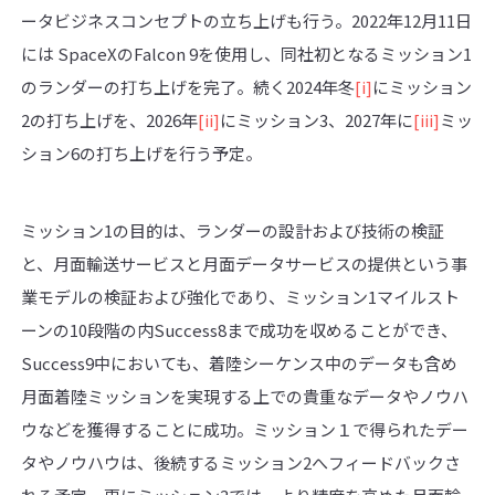
ータビジネスコンセプトの立ち上げも行う。2022年12月11日
には SpaceXのFalcon 9を使用し、同社初となるミッション1
のランダーの打ち上げを完了。続く2024年冬
[i]
にミッション
2の打ち上げを、2026年
[ii]
にミッション3、2027年に
[iii]
ミッ
ション6の打ち上げを行う予定。
ミッション1の目的は、ランダーの設計および技術の検証
と、月面輸送サービスと月面データサービスの提供という事
業モデルの検証および強化であり、ミッション1マイルスト
ーンの10段階の内Success8まで成功を収めることができ、
Success9中においても、着陸シーケンス中のデータも含め
月面着陸ミッションを実現する上での貴重なデータやノウハ
ウなどを獲得することに成功。ミッション１で得られたデー
タやノウハウは、後続するミッション2へフィードバックさ