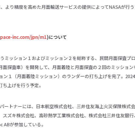
は、より精度を高めた月面輸送サービスの提供によってNASAが行
ispace-inc.com/jpn/m1
)
について
aceが行うミッション１およびミッション２を総称する、民間月面探査
面探査車）を開発して、月面着陸と月面探査の２回のミッションを行う。S
ション１（月面着陸ミッション）のランダーの打ち上げを完了。2024
打ち上げを行う予定。
ートパートナーには、日本航空株式会社、三井住友海上火災保険株式
、スズキ株式会社、高砂熱学工業株式会社、株式会社三井住友銀行、
oc ABが参加している。