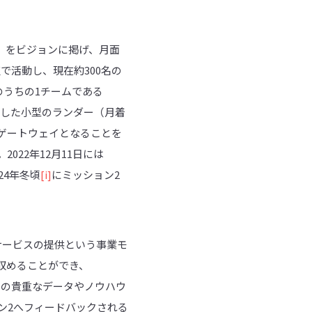
る世界へ~」をビジョンに掲げ、月面
で活動し、現在約300名の
ームのうちの1チームである
とした小型のランダー（月着
ゲートウェイとなることを
22年12月11日には
24年冬頃
[i]
にミッション2
サービスの提供という事業モ
を収めることができ、
での貴重なデータやノウハウ
ン2へフィードバックされる