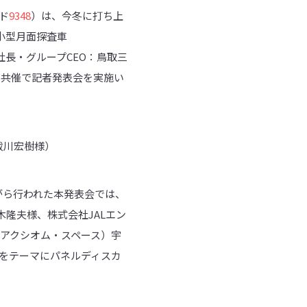
ド
9348
）は、今冬に打ち上
小型月面探査車
社長・グループCEO：鳥取三
と共催で記者発表会を実施い
C秡川宏樹様）
がら行われた本発表会では、
鈴木隆夫様、株式会社JALエン
e（アクシオム・スペース）宇
」をテーマにパネルディスカ