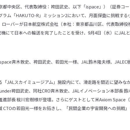
東京都中央区、代表取締役：袴田武史、以下「ispace」）（証券コー
ラム「HAKUTO-R」ミッション2において、月面探査に挑戦する
アス）ローバーが日本航空株式会社（本社：東京都品川区、代表取締役
空機にて日本への輸送を完了したことを受け、9月4日（水）にJAL
space斉木敦史、袴田武史、若田光一様、JAL鈴木隆夫様、JALE
る「JALスカイミュージアム」施設内にて、滑走路を間近に望みな
Founder袴田武史、同社CRO斉木敦史、JALイノベーション本部長 
進部長 秡川宏樹様が登壇。さらにゲストとして米Axiom Spac
域 CTOの若田光一様をお招きし、「民間企業の宇宙開発への挑戦