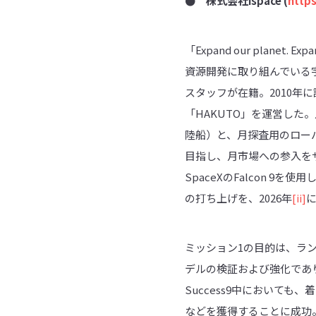
● 株式会社
ispace (
https
「Expand our plane
資源開発に取り組んでいる
スタッフが在籍。2010年に設
「HAKUTO」を運営し
陸船）と、月探査用のロー
目指し、月市場への参入をサ
SpaceXのFalcon 
の打ち上げを、2026年
[ii]
に
ミッション1の目的は、ラ
デルの検証および強化であり
Success9中において
などを獲得することに成功