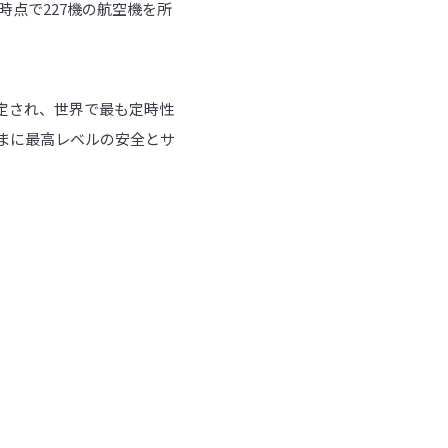
月時点で227機の航空機を所
s”にも認定され、世界で最も定時性
まに最高レベルの安全とサ