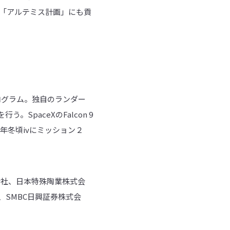
う「アルテミス計画」にも貢
プログラム。独自のランダー
paceXのFalcon 9
年冬頃ivにミッション２
会社、日本特殊陶業株式会
SMBC日興証券株式会