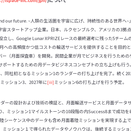
://ispace-inc.com/jpn/
)
について
t. Expand our future. ~人類の生活圏を宇宙に広げ、持続性のあ
宇宙スタートアップ企業。日本、ルクセンブルク、アメリカの3拠点
立し、Google Lunar XPRIZEレースの最終選考に残った5チ
た。月への高頻度かつ低コストの輸送サービスを提供することを目的
バー（月面探査車）を開発。民間企業が月でビジネスを行うための
ポートするための月データビジネスコンセプトの立ち上げも行う。20
9を使用し、同社初となるミッション1のランダーの打ち上げを完了。続く20
ミッション3、2027年に
[iii]
ミッション6の打ち上げを行う予定。
ンダーの設計および技術の検証と、月面輸送サービスと月面データ
、ミッション1マイルストーンの10段階の内Success8まで成功
も、着陸シーケンス中のデータも含め月面着陸ミッションを実現する上
。ミッション１で得られたデータやノウハウは、後続するミッショ