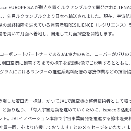
space EUROPE S.A.が拠点を置くルクセンブルクで開発されたTE
し、先月ルクセンブルクより日本へ輸送されました。現在、宇宙航空
の最終段階を迎えている月着陸船RESILIENCE（レジリエンス
構を用いて月面へ着地し、自走して月面探査を開始します。
-RコーポレートパートナーであるJAL協力のもと、ローバーがパリ
日に羽田空港に到着するまでの様子を記録映像でご説明するとともに、
プログラムにおけるランダーの推進系燃料配管の溶接作業などの技術
登場した若田光一様は、かつてJALで航空機の整備技術者として培
と振り返り、「有人宇宙活動を進めていくために、ispaceの活
ト。JALイノベーション本部で宇宙事業開発を推進する鈴木隆夫様か
ープ社員一同、心より応援しております」とのメッセージをいただきま