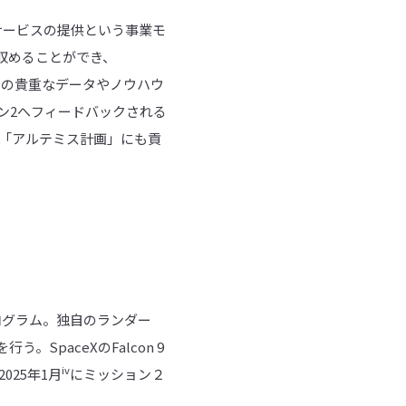
サービスの提供という事業モ
を収めることができ、
での貴重なデータやノウハウ
ン2へフィードバックされる
う「アルテミス計画」にも貢
プログラム。独自のランダー
paceXのFalcon 9
iv
25年1月
にミッション２