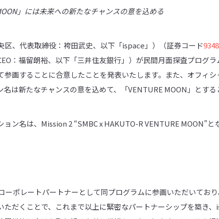
MOON
」には未来への新たなチャンスの意を込める
中央区、代表取締役：袴田武史、以下「ispace」）（証券コード
9348
EO：福留朗裕、以下「三井住友銀行」）が民間月面探査プログラム「
て参画することに合意したことを発表いたします。また、オフィシ
名は新たなチャンスの意を込めて、「VENTURE MOON」とす
ン名は、Mission 2 “SMBC x HAKUTO-R VENTURE MOON
よりコーポレートパートナーとして同プログラムに参画いただいてお
ただくことで、これまで以上に緊密なパートナーシップを築き、is