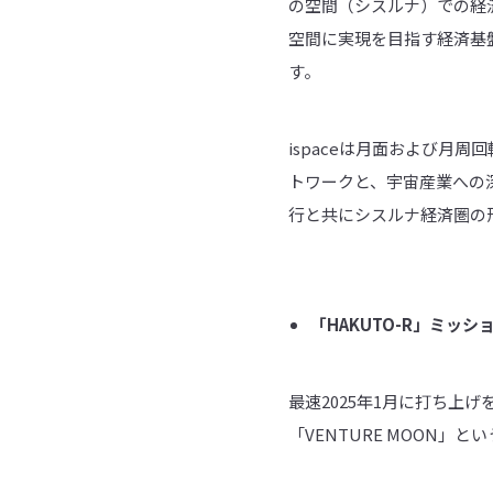
の空間（シスルナ）での経
空間に実現を目指す経済基
す。
ispaceは月面および月
トワークと、宇宙産業への
行と共にシスルナ経済圏の
「
HAKUTO-R
」ミッシ
最速2025年1月に打ち上
「VENTURE MOON」と