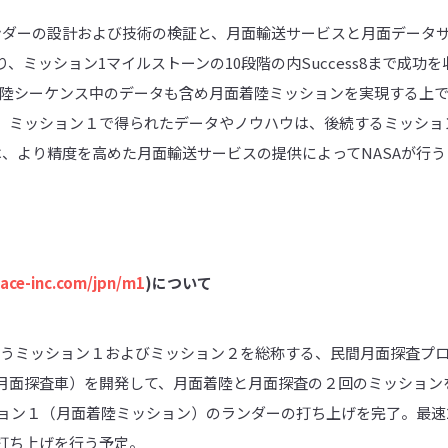
ンダーの設計および技術の検証と、月面輸送サービスと月面データ
、ミッション1マイルストーンの10段階の内Success8まで成功
も、着陸シーケンス中のデータも含め月面着陸ミッションを実現する上
。ミッション１で得られたデータやノウハウは、後続するミッショ
は、より精度を高めた月面輸送サービスの提供によってNASAが行
pace-inc.com/jpn/m1
)
について
aceが行うミッション１およびミッション２を総称する、民間月面探査
面探査車）を開発して、月面着陸と月面探査の２回のミッションを行う。S
ション１（月面着陸ミッション）のランダーの打ち上げを完了。最速20
打ち上げを行う予定。