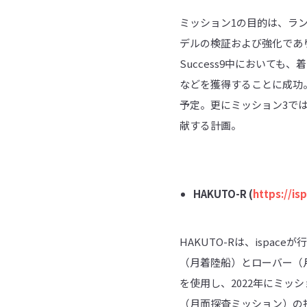
ミッション1の目的は、ラ
デルの検証および強化であり
Success9中において
などを獲得することに成功
予定。更にミッション3で
献する計画。
HAKUTO-R (
https://is
HAKUTO-Rは、isp
（月着陸船）とローバー（月
を使用し、2022年にミッ
（月面探査ミッション）の