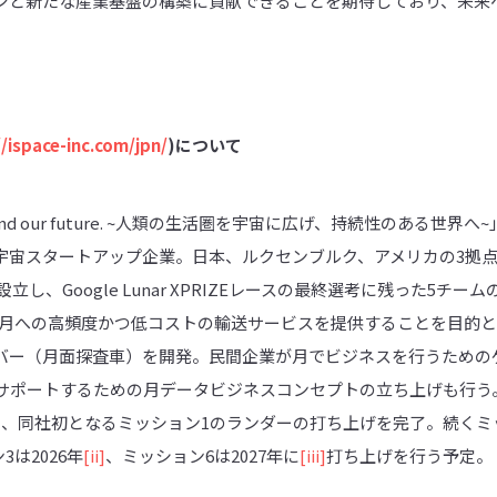
ンと新たな産業基盤の構築に貢献できることを期待しており、未来
//ispace-inc.com/jpn/
)
について
t. Expand our future. ~人類の生活圏を宇宙に広げ、持続性のあ
宇宙スタートアップ企業。日本、ルクセンブルク、アメリカの3拠点
立し、Google Lunar XPRIZEレースの最終選考に残った5チ
た。月への高頻度かつ低コストの輸送サービスを提供することを目的
バー（月面探査車）を開発。民間企業が月でビジネスを行うための
ポートするための月データビジネスコンセプトの立ち上げも行う。20
9を使用し、同社初となるミッション1のランダーの打ち上げを完了。続く
は2026年
[ii]
、ミッション6は2027年に
[iii]
打ち上げを行う予定。