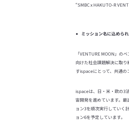
“SMBC x HAKUTO-R
ミッション名に込められ
「VENTURE MOON
向けた社会課題解決に取り
すispaceにとって、共
ispaceは、日・米・欧
宙開発を進めています。最速
ョン3を順次実行していく計
ョン6を予定しています。