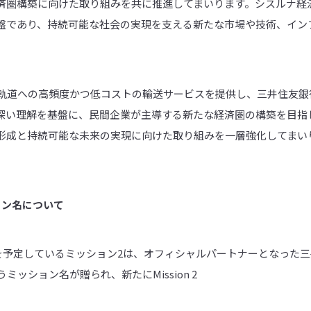
済圏構築に向けた取り組みを共に推進してまいります。シスルナ経
盤であり、持続可能な社会の実現を支える新たな市場や技術、イン
周回軌道への高頻度かつ低コストの輸送サービスを提供し、三井住友
深い理解を基盤に、民間企業が主導する新たな経済圏の構築を目指
形成と持続可能な未来の実現に向けた取り組みを一層強化してまい
ョン名について
げを予定しているミッション2は、オフィシャルパートナーとなった
いうミッション名が贈られ、新たにMission 2