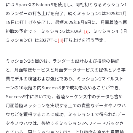
には SpaceXのFalcon 9を使用し、同社初となるミッション1
のランダーの打ち上げを完了。続くミッション2は2025年1月
15日に打上げを完了し、最短2025年6月6日に、月面着陸へ再
挑戦の予定です。ミッション3は2026年
[i]
、ミッション4（旧
ミッション6）は2027年に
[ii]
打ち上げを行う予定。
ミッション1の目的は、ランダーの設計および技術の検証
と、月面輸送サービスと月面データサービスの提供という事
業モデルの検証および強化であり、ミッション1マイルスト
ーンの10段階の内Success8まで成功を収めることができ、
Success9中においても、着陸シーケンス中のデータも含め
月面着陸ミッションを実現する上での貴重なデータやノウハ
ウなどを獲得することに成功。ミッション１で得られたデー
タやノウハウは、後続するミッション2へフィードバックさ
れている。更にミッション3では、より精度を高めた月面輸