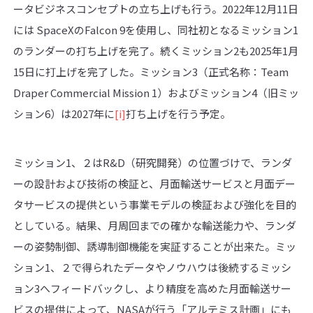
ータビジネスコンセプトの立ち上げも行う。2022年12月11日
には SpaceXのFalcon 9を使用し、同社初となるミッション1
のランダーの打ち上げを完了。続くミッション2も2025年1月
15日に打上げを完了した。ミッション3（正式名称：Team
Draper Commercial Mission 1）およびミッション4（旧ミッ
ション6）は2027年に
[i]
打ち上げを行う予定。
ミッション1、２はR&D（研究開発）の位置づけで、ランダ
ーの設計および技術の検証と、月面輸送サービスと月面デー
タサービスの提供という事業モデルの検証および強化を目的
としている。結果、月周回までの確かな輸送能力や、ランダ
ーの姿勢制御、誘導制御機能を実証することが出来た。ミッ
ション1、２で得られたデータやノウハウは後続するミッシ
ョン3へフィードバックし、より精度を高めた月面輸送サー
ビスの提供によって、NASAが行う「アルテミス計画」にも