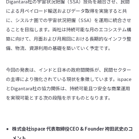
Digantara社の宇宙状況把握（SSA）技術を融合させ、民間
による月ペイロード輸送およびデータ取得を実施すると共
に、シスルナ圏での宇宙状況把握（SSA）を運用に統合させ
ることを目指します。両社は持続可能な月のエコシステム構
築に向けて、月面および月周回における長期的なインフラ整
備、物流、資源利用の基礎を築いていく予定です。
今回の発表は、インドと日本の政府間関係が、民間セクター
の主導により強化されている現状を象徴しています。ispace
とDigantara社の協力関係は、持続可能且つ安全な商業運用
を実現可能とする次の段階を示すものとなります。
株式会社
ispace
代表取締役
CEO & Founder
袴田武史のコ
メント