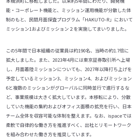
本橋浜町に移転しました。以来約5年間にわたり、開発機
能・コーポレート機能と、ミッション運用機能が分散した体
制のもと、民間月面探査プログラム「HAKUTO-R」において
ミッション1およびミッション２を実施してまいりました。
この5年間で日本組織の従業員は約190名、当時の約1.7倍に
拡大しました。また、2023年4月には東京証券取引所へ上場
し、月面着陸ミッションについても、2027年以降打ち上げを
予定しているミッション3、ミッション4、およびミッション
6と複数のミッションがグローバルに同時並行で進行するな
ど、事業規模は大きく拡大しています。本移転により、分散
していた機能の集約およびオフィス面積の拡充を行い、日本
チーム全体を収容可能な体制を整えます。なお、ispaceでは
柔軟で自律的な働き方を推進すべく、出社とリモートワーク
を組み合わせた働き方を推奨しています。