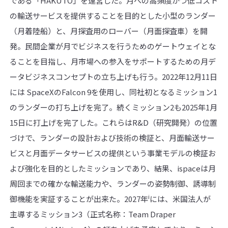
である「HAKUTO」を運営した。月への高頻度かつ低コスト
の輸送サービスを提供することを目的とした小型のランダー
（月着陸船）と、月探査用のローバー（月面探査車）を開
発。民間企業が月でビジネスを行うためのゲートウェイとな
ることを目指し、月市場への参入をサポートするための月デ
ータビジネスコンセプトの立ち上げも行う。2022年12月11日
には SpaceXのFalcon 9を使用し、同社初となるミッション1
のランダーの打ち上げを完了。続くミッション2も2025年1月
15日に打上げを完了した。これらはR&D（研究開発）の位置
づけで、ランダーの設計および技術の検証と、月面輸送サー
ビスと月面データサービスの提供という事業モデルの検証お
よび強化を目的としたミッションであり、結果、ispaceは月
周回までの確かな輸送能力や、ランダーの姿勢制御、誘導制
i
御機能を実証することが出来た。2027年
には、米国法人が
主導するミッション3（正式名称：Team Draper