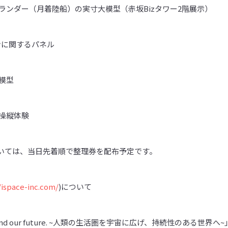
ランダー（月着陸船）の実寸大模型（赤坂Bizタワー2階展示）
ョンに関するパネル
模型
操縦体験
いては、当日先着順で整理券を配布予定です。
/ispace-inc.com/
)について
t. Expand our future. ~人類の生活圏を宇宙に広げ、持続性のあ