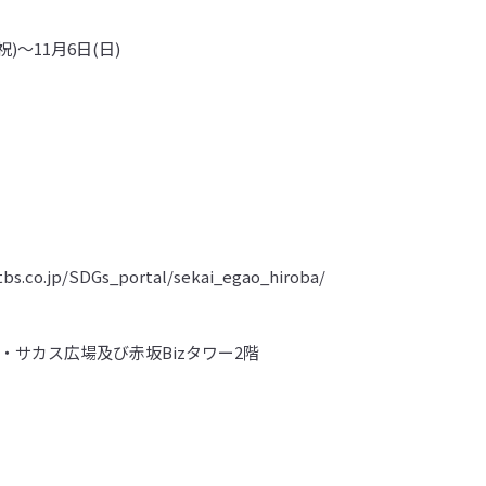
祝)〜11月6日(日)
co.jp/SDGs_portal/sekai_egao_hiroba/
坂・サカス広場及び赤坂Bizタワー2階