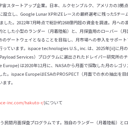
宇宙スタートアップ企業。日本、ルクセンブルク、アメリカの3拠点
設立し、Google Lunar XPRIZEレースの最終選考に残った5
いました。2022年7月時点で総計約268億円超の資金を調達。月へ
的とした小型のランダー（月着陸船）と、月探査用のローバー（月
めのゲートウェイとなることを目指し、月市場への参入をサポート
す。ispace technologies U.S., inc. は、2025年[ii
unar Payload Services）プログラムに選出されたドレイパー研究所
. (ispace Europe) は2020年12月に、NASAから月面で採取した
。ispace EuropeはESAのPROSPECT（月面での水の抽出
います。
ace-inc.com/hakuto-r/
)について
aceが行う民間月面探査プログラムです。独自のランダー（月着陸船）