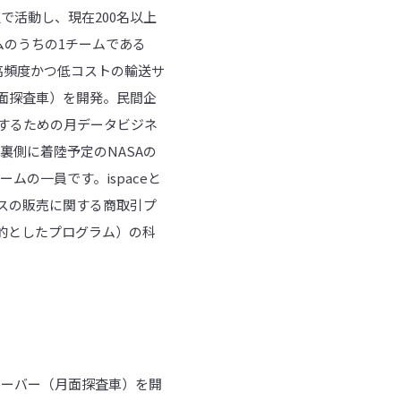
で活動し、現在200名以上
チームのうちの1チームである
の高頻度かつ低コストの輸送サ
面探査車）を開発。民間企
するための月データビジネ
]に月の裏側に着陸予定のNASAの
のチームの一員です。ispaceと
月のレゴリスの販売に関する商取引プ
を目的としたプログラム）の科
とローバー（月面探査車）を開