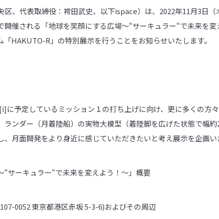
中央区、代表取締役：袴田武史、以下ispace）は、2022年11月3
で開催される「地球を笑顔にする広場〜“サーキュラー“で未来を変
「HAKUTO-R」の特別展示を行うことをお知らせいたします。
以降[i]に予定しているミッション１の打ち上げに向け、更に多くの方々に
ランダー（月着陸船）の実物大模型（着陸脚を広げた状態で幅約2.6
し、月面開発をより身近に感じていただきたいと考え展示を企画い
〜“サーキュラー“で未来を変えよう！～」概要
7-0052 東京都港区赤坂 5-3-6)およびその周辺