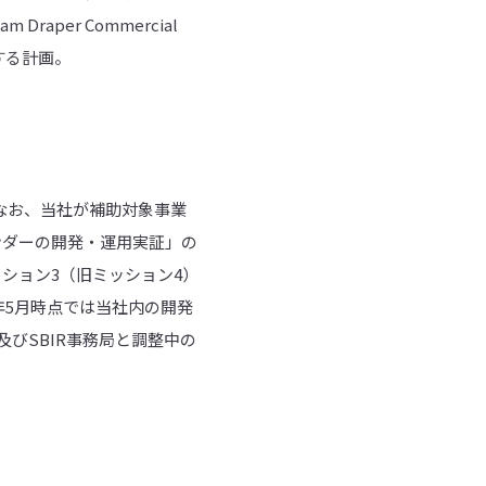
per Commercial
する計画。
。なお、当社が補助対象事業
「月面ランダーの開発・運用実証」の
ッション3（旧ミッション4）
6年5月時点では当社内の開発
びSBIR事務局と調整中の