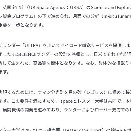
（UK Space Agency：UKSA）のScience and Exploratio
プログラム）の下で進められ、月面での分析（in-situ lunar a
重要な一歩となります。
は新ランダー「ULTRA」を用いてペイロード輸送サービスを提供しま
したRESILIENCEランダーの設計を基盤とし、日米でそれぞれ
ーを統合して生まれた、高品質な機体となります。なお、具体的な搭載
ます。
実現するためには、ラマン分光計を月の砂（レゴリス）に極めて接
す。この要件を満たすため、ispaceとレスター大学は共同で、
、展開機構の開発を進めており、ランダーおよびローバー双方での
スター大学は2022年の支援表明（Letter of Support）の締結を