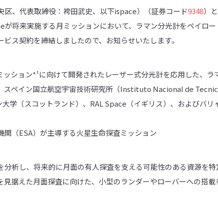
中央区、代表取締役：袴田武史、以下ispace）（証券コード
9348
）と
aceが将来実施する月ミッションにおいて、ラマン分光計をペイロ
ービス契約を締結しましたので、お知らせいたします。
rsミッション*¹に向けて開発されたレーザー式分光計を応用した、
国立航空宇宙技術研究所（Instituto Nacional de Tecnica A
大学（スコットランド）、RAL Space（イギリス）、およびバ
。
宙機関（ESA）が主導する火星生命探査ミッション
を分析し、将来的に月面の有人探査を支える可能性のある資源を特
を見据えた月面探査に向けた、小型のランダーやローバーへの搭載