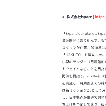
株式会社
ispace (
https:
「Expand our plane
資源開発に取り組んでいる
スタッフが在籍。2010年に設
「HAKUTO」を運営し
小型のランダー（月着陸船
トウェイとなることを目指
提供も目指す。2023年に
を実施し、月周回までの確
は
新
ミッション2.5として
し、日本拠点が主導で開発を
ち上げを予定しており、続く