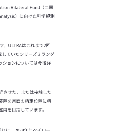
n Bilateral Fund（二国
nalysis）に向けた科学観測
す。ULTRAはこれまで2回
開発していたシリーズ３ランダ
ミッションについては今後詳
近させた、または接触した
本装置を月面の所定位置に精
運用を目指しています。
皮切りに、2024年にペイロー