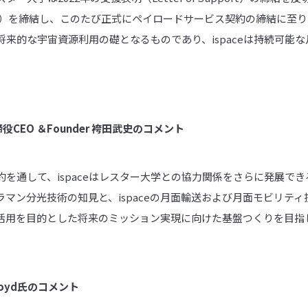
SA）を締結し、このたび正式にペイロードサービス契約の締結に至
来的な宇宙資源利用の礎となるものであり、ispaceは持続可能
役CEO ＆Founder 袴田武史のコメント
を通して、ispaceはレスター大学との協力関係をさらに発展で
マン分光技術の知見と、ispaceの月面輸送および月面モビリテ
活用を目的とした将来のミッション実現に向けた基盤つくりを目指
oyd氏
のコメント