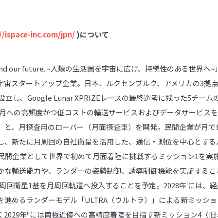
//ispace-inc.com/jpn/
)
について
t. Expand our future. ~人類の生活圏を宇宙に広げ、持続性のあ
宇宙スタートアップ企業。日本、ルクセンブルク、アメリカの3拠点
立し、Google Lunar XPRIZEレースの最終選考に残った5チ
た。月への高頻度かつ低コストの輸送サービスおよびデータサービス
）と、月探査用のローバー（月面探査車）を開発。民間企業が月で
し、新たに月周回の自社衛星を活用した、通信・測位を中心とする
は民間企業として世界で初めて月面着陸に挑戦するミッション1を実施
かな輸送能力や、ランダーの姿勢制御、誘導制御機能を実証すること
i
月周回衛星1基を月周回軌道へ投入することを予定。2028年
には、経
進めるランダーモデル「ULTRA（ウルトラ）」による新ミッショ
ii
2029年
には南極近傍への高精度着陸を目指す新ミッション4（旧