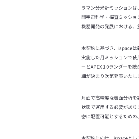
ラマン分光計ミッションは、英国宇宙庁
間宇宙科学・探査ミッション資金
機器開発の発展における、
本契約に基づき、ispace
実施した月ミッションで使用
ーとAPEX 1.0ランダ
細が決まり次第発表いたし
月面で高精度な表面分析を
状態で運用する必要がありま
密に配置可能とするための
本契約に向け、ispaceとレ