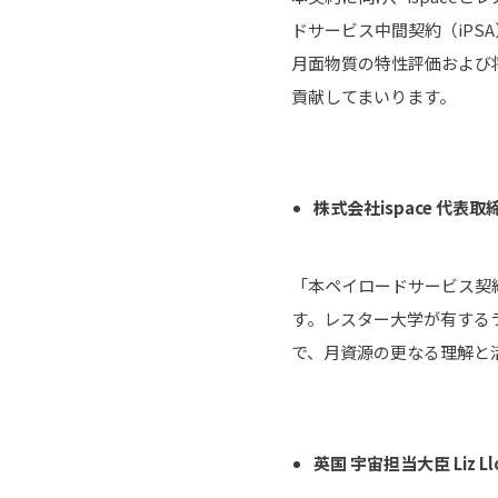
ドサービス中間契約（iP
月面物質の特性評価および将
貢献してまいります。
株式会社ispace
代表取締
「本ペイロードサービス契約
す。レスター大学が有するラ
で、月資源の更なる理解と
英国 宇宙担当大臣 Liz Ll