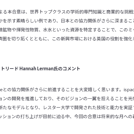
学による本合意は、世界トップクラスの学術的専門知識と商業的な挑
かを示す素晴らしい例であり、日本との協力関係がさらに深まるこ
値鉱物や揮発性物質、水氷といった資源を特定することで、このミ
済圏を切り拓くとともに、この新興市場における英国の役割を強化
リード Hannah Lerman氏のコメント
aceとの協力関係がさらに前進することを大変嬉しく思います。isp
ョンの開発を推進しており、そのビジョンの一翼を担えることを光
新たなモデルとなり、レスター大学で開発された技術と能力を実証
ッションの打ち上げが目前に迫る中、今回の合意は将来的な月への