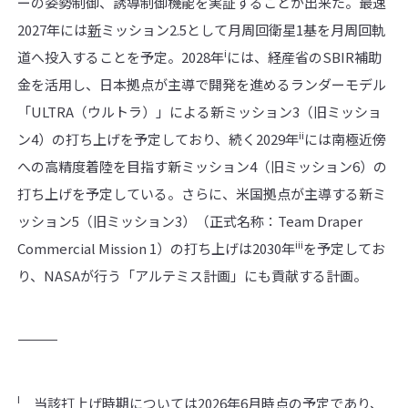
ーの姿勢制御、誘導制御機能を実証することが出来た。最速
2027年には
新
ミッション2.5として月周回衛星1基を月周回軌
i
道へ投入することを予定。2028年
には、経産省のSBIR補助
金を活用し、日本拠点が主導で開発を進めるランダーモデル
「ULTRA（ウルトラ）」による新ミッション3（旧ミッショ
ii
ン4）の打ち上げを予定しており、続く2029年
には南極近傍
への高精度着陸を目指す新ミッション4（旧ミッション6）の
打ち上げを予定している。さらに、米国拠点が主導する新ミ
ッション5（旧ミッション3）（正式名称：Team Draper
iii
Commercial Mission 1）の打ち上げは2030年
を予定してお
り、NASAが行う「アルテミス計画」にも貢献する計画。
――――――――――
I
当該打上げ時期については2026年6月時点の予定であり、